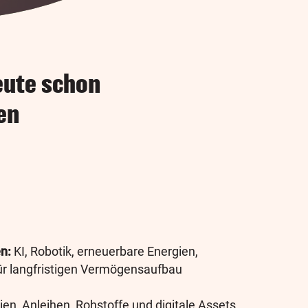
heute schon
en
n:
KI, Robotik, erneuerbare Energien,
ür langfristigen Vermögensaufbau
ien, Anleihen, Rohstoffe und digitale Assets.