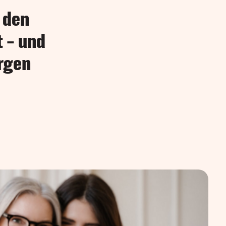
h den
t – und
rgen