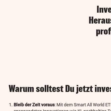
Inve
Heraus
pro
Warum solltest Du jetzt inve
Bleib der Zeit voraus
: Mit dem Smart All World ET