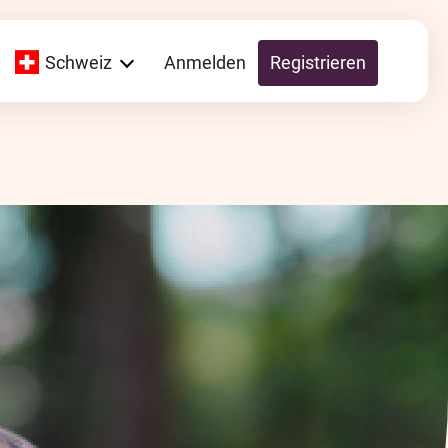
Schweiz
Anmelden
Registrieren
Global
Switzerland
UK
Schweiz
Österreich